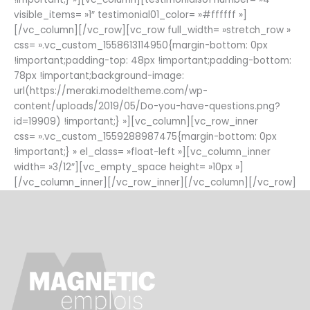
visible_items= »1″ testimonial01_color= »#ffffff »]
[/vc_column][/vc_row][vc_row full_width= »stretch_row »
css= ».vc_custom_1558613114950{margin-bottom: 0px
!important;padding-top: 48px !important;padding-bottom:
78px !important;background-image:
url(https://meraki.modeltheme.com/wp-
content/uploads/2019/05/Do-you-have-questions.png?
id=19909) !important;} »][vc_column][vc_row_inner
css= ».vc_custom_1559288987475{margin-bottom: 0px
!important;} » el_class= »float-left »][vc_column_inner
width= »3/12″][vc_empty_space height= »10px »]
[/vc_column_inner][/vc_row_inner][/vc_column][/vc_row]