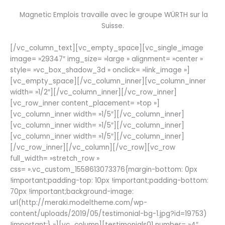
Magnetic Emplois travaille avec le groupe WÜRTH sur la
Suisse.
[/vc_column_text][vc_empty_space][vc_single_image
image= »29347″ img_size= »large » alignment= »center »
style= »vc_box_shadow_3d » onclick= »link_image »]
[vc_empty_space][/vc_column_inner][vc_column_inner
width= »1/2″][/vc_column_inner][/vc_row_inner]
[vc_row_inner content_placement= »top »]
[vc_column_inner width= »1/5″][/vc_column_inner]
[vc_column_inner width= »1/5″][/vc_column_inner]
[vc_column_inner width= »1/5″][/vc_column_inner]
[/vc_row_inner][/vc_column][/vc_row][vc_row
full_width= »stretch_row »
css= ».vc_custom_1558613073376{margin-bottom: 0px
!important;padding-top: 10px !important;padding-bottom:
70px !important;background-image:
url(http://meraki.modeltheme.com/wp-
content/uploads/2019/05/testimonial-bg-1.jpg?id=19753)
!important;} »][vc_column][testimonials01 number= »4″