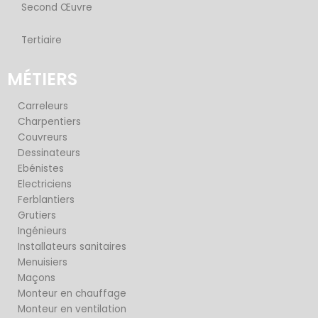
Second Œuvre
a
r
Tertiaire
e
MÉTIERS
Carreleurs
Charpentiers
Couvreurs
Dessinateurs
Ebénistes
Electriciens
Ferblantiers
Grutiers
Ingénieurs
Installateurs sanitaires
Menuisiers
Maçons
Monteur en chauffage
Monteur en ventilation