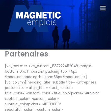
Aller
au
contenu
Partenaires
[vc_row css= ».vc_custom_1557222452948{margin-
bottom: 0px !important;padding-top: 45px
!important;padding-bottom: 56px !important;} »]
[vc_column][heading_title_subtitle title= »Entreprises
partenaires. » align_title= »text_center »
title_color= »custom_color » title_colorpicker= »#151515″
subtitle_color= »custom_color »
subtitle_colorpicker= »#808080″
separator_color= »custom_color »