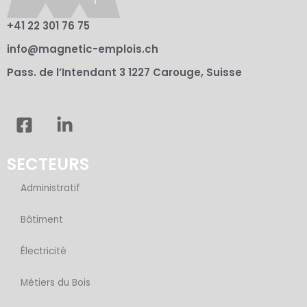
+41 22 301 76 75
info@magnetic-emplois.ch
Pass. de l’Intendant 3 1227 Carouge, Suisse
F
L
a
i
c
n
SECTEURS
e
k
b
e
Administratif
o
d
o
i
Bâtiment
k
n
-
-
Électricité
s
i
q
n
Métiers du Bois
u