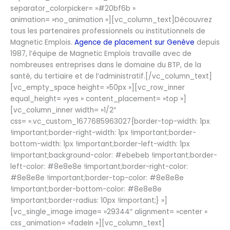
separator_colorpicker= »#20bf6b »
animation= »no_animation »][vc_column_text]Découvrez
tous les partenaires professionnels ou institutionnels de
Magnetic Emplois.
Agence de placement sur Genève
depuis
1987, l’équipe de Magnetic Emplois travaille avec de
nombreuses entreprises dans le domaine du BTP, de la
santé, du tertiaire et de l’administratif.[/vc_column_text]
[vc_empty_space height= »50px »][vc_row_inner
equal_height= »yes » content_placement= »top »]
[vc_column_inner width= »1/2″
css= ».vc_custom_1677685963027{border-top-width: 1px
!important;border-right-width: 1px !important;border-
bottom-width: 1px !important;border-left-width: 1px
!important;background-color: #ebebeb !important;border-
left-color: #8e8e8e !important;border-right-color:
#8e8e8e !important;border-top-color: #8e8e8e
!important;border-bottom-color: #8e8e8e
!important;border-radius: 10px !important;} »]
[vc_single_image image= »29344″ alignment= »center »
css_animation= »fadeIn »][vc_column_text]