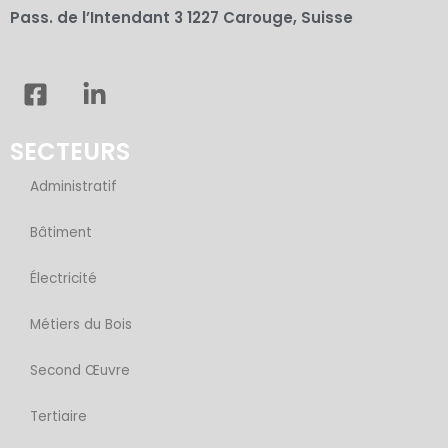
Pass. de l’Intendant 3 1227 Carouge, Suisse
F
L
a
i
c
n
SECTEURS
e
k
b
e
Administratif
o
d
o
i
Bâtiment
k
n
-
-
Électricité
s
i
q
n
Métiers du Bois
u
Second Œuvre
a
r
Tertiaire
e